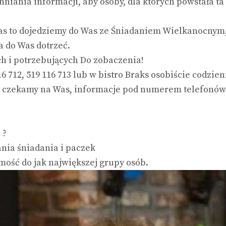
iania informacji, aby osoby, dla których powstała ta 
 nas to dojedziemy do Was ze Śniadaniem Wielkanocnym
 do Was dotrzeć.
h i potrzebujących Do zobaczenia!
6 712, 519 116 713 lub w bistro Braks osobiście codzien
e czekamy na Was, informacje pod numerem telefonów 5
 ?
nia śniadania i paczek
omość do jak największej grupy osób.