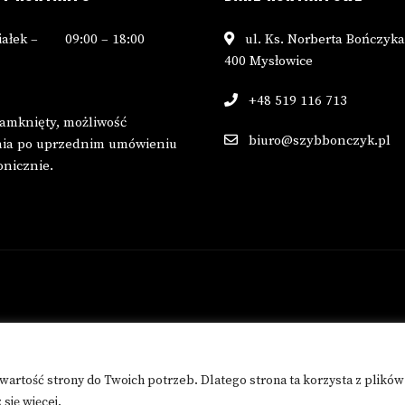
ałek –
09:00 – 18:00
ul. Ks. Norberta Bończyka
400 Mysłowice
+48 519 116 713
zamknięty, możliwość
biuro@szybbonczyk.pl
nia po uprzednim umówieniu
fonicznie.
wartość strony do Twoich potrzeb. Dlatego strona ta korzysta z plików
s protected by reCAPTCHA and the Google
Privacy Policy
and
Terms of S
się więcej
.