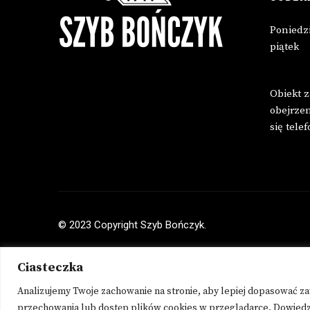
Poniedzi
piątek
Obiekt 
obejrze
się tele
© 2023 Copyright Szyb Bończyk.
Ciasteczka
Analizujemy Twoje zachowanie na stronie, aby lepiej dopasować za
This site i
przechowania lub dostęp plików cookies w przeglądarce.
Dowiedz 