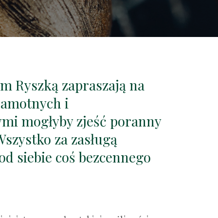
em Ryszką zapraszają na
samotnych i
rymi mogłyby zjeść poranny
Wszystko za zasługą
 od siebie coś bezcennego