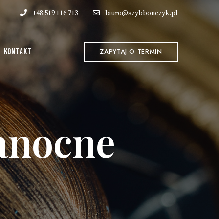
+48 519 116 713
biuro@szybbonczyk.pl
KONTAKT
ZAPYTAJ O TERMIN
anocne