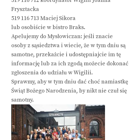
519 116 712 koordynator Wigilii Joanna
Frysztacka
519 116 713 Maciej Sikora
lub osobiście w bistro Braks.
Apelujemy do Mysłowiczan: jeśli znacie
osoby z sąsiedztwa i wiecie, że w tym dniu są
samotne, przekażcie i udostępniajcie im tę
informację lub za ich zgodą możecie dokonać
zgłoszenia do udziału w Wigilii.
Sprawmy, aby w tym dniu dać choć namiastkę
Świąt Bożego Narodzenia, by nikt nie czuł się
samotny.