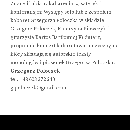
Znany i lubiany kabareciarz, satyryk i
konferansjer. Występy solo lub z zespołem –
kabaret Grzegorza Poloczka w składzie
Grzegorz Poloczek, Katarzyna Piowczyk i
gitarzysta Bartos Bartłomiej Kuźniarz,
proponuje koncert kabaretowo-muzyczny, na
który składają się autorskie teksty
monologów i piosenek Grzegorza Poloczka.
Grzegorz Poloczek
tel. +48
603 372 240
g.poloczek@gmail.com