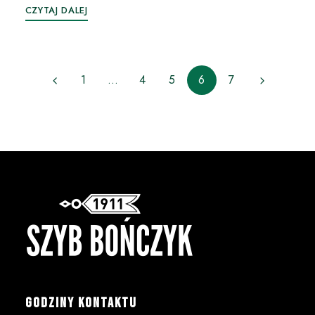
CZYTAJ DALEJ
1
…
4
5
6
7
GODZINY KONTAKTU