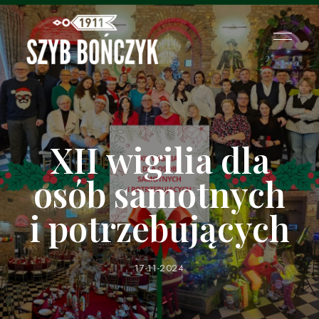
XII wigilia dla
osób samotnych
i potrzebujących
17-11-2024