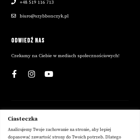
+48 519 116 713
biuro@szybbonczyk.pl
ODWIEDŹ NAS
Czekamy na Ciebie w mediach społecznościowych!
© 2023 Copyright Szyb Bończyk.
Ciasteczka
Analizujemy Twoje zachowanie na stronie, aby lepiej
POLITYKA PRYWATNOŚCI
dopasować zawartość strony do Twoich potrzeb. Dlatego