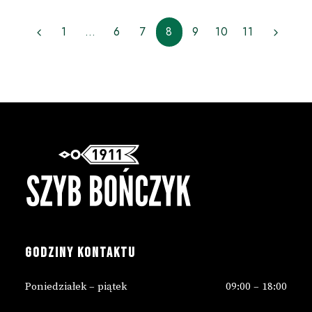
1
…
6
7
8
9
10
11
GODZINY KONTAKTU
Poniedziałek – piątek
09:00 – 18:00